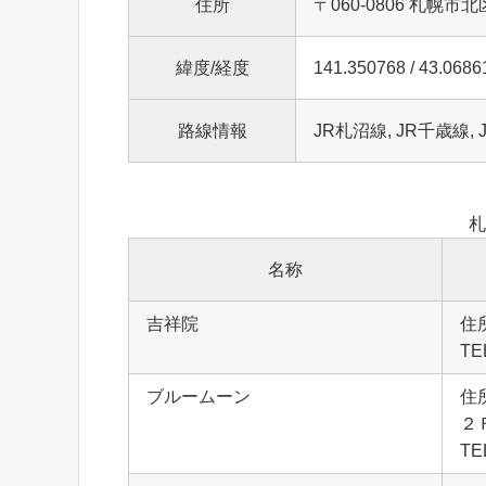
住所
〒060-0806 札幌
緯度/経度
141.350768 / 43.0686
路線情報
JR札沼線, JR千歳線,
札
名称
吉祥院
住
TE
ブルームーン
住
２
TE