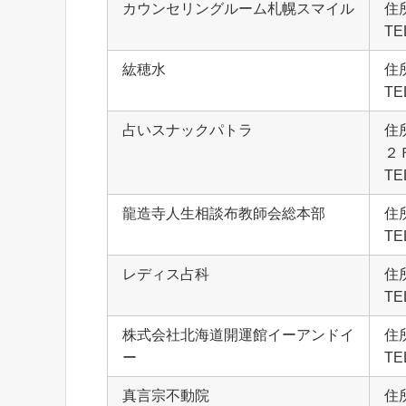
カウンセリングルーム札幌スマイル
住
TE
紘穂水
住
TE
占いスナックパトラ
住
２
TE
龍造寺人生相談布教師会総本部
住
TE
レディス占科
住
TE
株式会社北海道開運館イーアンドイ
住
ー
TE
真言宗不動院
住