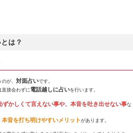
いとは？
？
対面占い
うのが、
です。
電話越しに占い
は直接会わずに
を行います。
恥ずかしくて言えない事や、本音を吐き出せない事
な
本音を打ち明けやすいメリット
、
があります。