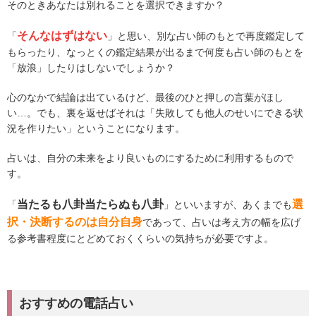
そのときあなたは別れることを選択できますか？
そんなはずはない
「
」と思い、別な占い師のもとで再度鑑定して
もらったり、なっとくの鑑定結果が出るまで何度も占い師のもとを
「放浪」したりはしないでしょうか？
心のなかで結論は出ているけど、最後のひと押しの言葉がほし
い…。でも、裏を返せばそれは「失敗しても他人のせいにできる状
況を作りたい」ということになります。
占いは、自分の未来をより良いものにするために利用するもので
す。
当たるも八卦当たらぬも八卦
選
「
」といいますが、あくまでも
択・決断するのは自分自身
であって、占いは考え方の幅を広げ
る参考書程度にとどめておくくらいの気持ちが必要ですよ。
おすすめの電話占い