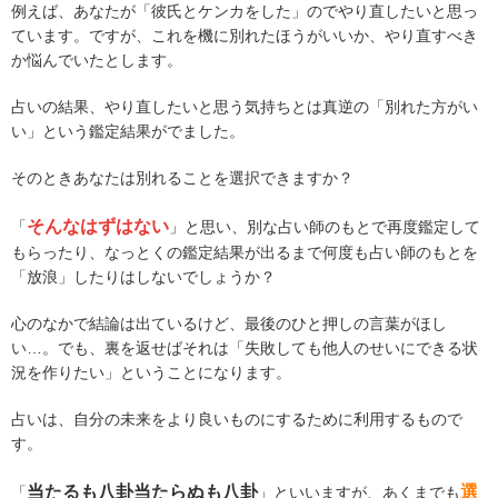
例えば、あなたが「彼氏とケンカをした」のでやり直したいと思っ
ています。ですが、これを機に別れたほうがいいか、やり直すべき
か悩んでいたとします。
占いの結果、やり直したいと思う気持ちとは真逆の「別れた方がい
い」という鑑定結果がでました。
そのときあなたは別れることを選択できますか？
そんなはずはない
「
」と思い、別な占い師のもとで再度鑑定して
もらったり、なっとくの鑑定結果が出るまで何度も占い師のもとを
「放浪」したりはしないでしょうか？
心のなかで結論は出ているけど、最後のひと押しの言葉がほし
い…。でも、裏を返せばそれは「失敗しても他人のせいにできる状
況を作りたい」ということになります。
占いは、自分の未来をより良いものにするために利用するもので
す。
当たるも八卦当たらぬも八卦
選
「
」といいますが、あくまでも