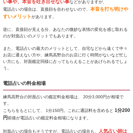
い事や、本音を吐き出せない事
などがありますが、
本音を打ち明けや
電話占いの場合は、直接顔を合わせないので、
すいメリット
があります。
逆に、直接顔が見える分、あなたの微妙な表情の変化を感じ取れる
のが対面占いのメリットでもあります。
また、電話占いの最大のメリットとして、自宅などから遠くて中々
お店に通えない方や、練馬高野台のお店に行く時間がないなど忙し
い方にも、対面鑑定同様に占ってもらえることがあげられるでしょ
う。
電話占いの料金相場
練馬高野台の対面占いの鑑定料金相場は、 20分3,000円が相場で
す。
1分200
こちらをもとにして、 1分150円。これに通話料を含めると
円
前後が電話占いの鑑定料金相場になります。
人気占い師は
対面占いの場合もそうですが、電話占いの場合も、