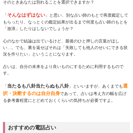
そのときあなたは別れることを選択できますか？
そんなはずはない
「
」と思い、別な占い師のもとで再度鑑定して
もらったり、なっとくの鑑定結果が出るまで何度も占い師のもとを
「放浪」したりはしないでしょうか？
心のなかで結論は出ているけど、最後のひと押しの言葉がほし
い…。でも、裏を返せばそれは「失敗しても他人のせいにできる状
況を作りたい」ということになります。
占いは、自分の未来をより良いものにするために利用するもので
す。
当たるも八卦当たらぬも八卦
選
「
」といいますが、あくまでも
択・決断するのは自分自身
であって、占いは考え方の幅を広げ
る参考書程度にとどめておくくらいの気持ちが必要ですよ。
おすすめの電話占い