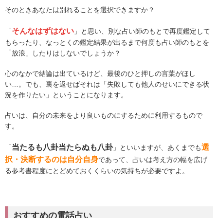
そのときあなたは別れることを選択できますか？
そんなはずはない
「
」と思い、別な占い師のもとで再度鑑定して
もらったり、なっとくの鑑定結果が出るまで何度も占い師のもとを
「放浪」したりはしないでしょうか？
心のなかで結論は出ているけど、最後のひと押しの言葉がほし
い…。でも、裏を返せばそれは「失敗しても他人のせいにできる状
況を作りたい」ということになります。
占いは、自分の未来をより良いものにするために利用するもので
す。
当たるも八卦当たらぬも八卦
選
「
」といいますが、あくまでも
択・決断するのは自分自身
であって、占いは考え方の幅を広げ
る参考書程度にとどめておくくらいの気持ちが必要ですよ。
おすすめの電話占い