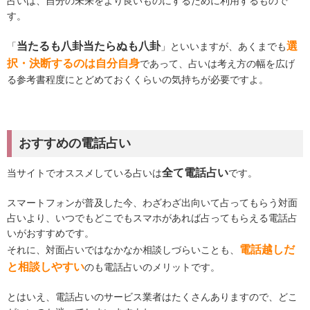
占いは、自分の未来をより良いものにするために利用するもので
す。
当たるも八卦当たらぬも八卦
選
「
」といいますが、あくまでも
択・決断するのは自分自身
であって、占いは考え方の幅を広げ
る参考書程度にとどめておくくらいの気持ちが必要ですよ。
おすすめの電話占い
全て電話占い
当サイトでオススメしている占いは
です。
スマートフォンが普及した今、わざわざ出向いて占ってもらう対面
占いより、いつでもどこでもスマホがあれば占ってもらえる電話占
いがおすすめです。
電話越しだ
それに、対面占いではなかなか相談しづらいことも、
と相談しやすい
のも電話占いのメリットです。
とはいえ、電話占いのサービス業者はたくさんありますので、どこ