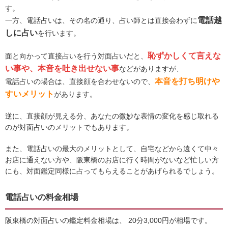
す。
電話越
一方、電話占いは、その名の通り、占い師とは直接会わずに
しに占い
を行います。
恥ずかしくて言えな
面と向かって直接占いを行う対面占いだと、
い事や、本音を吐き出せない事
などがありますが、
本音を打ち明けや
電話占いの場合は、直接顔を合わせないので、
すいメリット
があります。
逆に、直接顔が見える分、あなたの微妙な表情の変化を感じ取れる
のが対面占いのメリットでもあります。
また、電話占いの最大のメリットとして、自宅などから遠くて中々
お店に通えない方や、阪東橋のお店に行く時間がないなど忙しい方
にも、対面鑑定同様に占ってもらえることがあげられるでしょう。
電話占いの料金相場
阪東橋の対面占いの鑑定料金相場は、 20分3,000円が相場です。