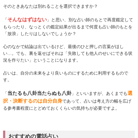
そのときあなたは別れることを選択できますか？
そんなはずはない
「
」と思い、別な占い師のもとで再度鑑定して
もらったり、なっとくの鑑定結果が出るまで何度も占い師のもとを
「放浪」したりはしないでしょうか？
心のなかで結論は出ているけど、最後のひと押しの言葉がほし
い…。でも、裏を返せばそれは「失敗しても他人のせいにできる状
況を作りたい」ということになります。
占いは、自分の未来をより良いものにするために利用するもので
す。
当たるも八卦当たらぬも八卦
選
「
」といいますが、あくまでも
択・決断するのは自分自身
であって、占いは考え方の幅を広げ
る参考書程度にとどめておくくらいの気持ちが必要ですよ。
おすすめの電話占い