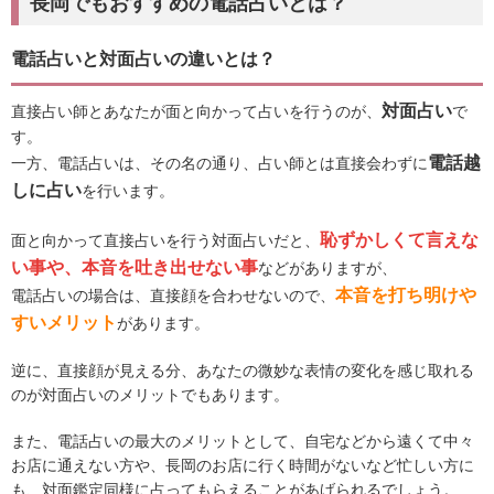
長岡でもおすすめの電話占いとは？
電話占いと対面占いの違いとは？
対面占い
直接占い師とあなたが面と向かって占いを行うのが、
で
す。
電話越
一方、電話占いは、その名の通り、占い師とは直接会わずに
しに占い
を行います。
恥ずかしくて言えな
面と向かって直接占いを行う対面占いだと、
い事や、本音を吐き出せない事
などがありますが、
本音を打ち明けや
電話占いの場合は、直接顔を合わせないので、
すいメリット
があります。
逆に、直接顔が見える分、あなたの微妙な表情の変化を感じ取れる
のが対面占いのメリットでもあります。
また、電話占いの最大のメリットとして、自宅などから遠くて中々
お店に通えない方や、長岡のお店に行く時間がないなど忙しい方に
も、対面鑑定同様に占ってもらえることがあげられるでしょう。