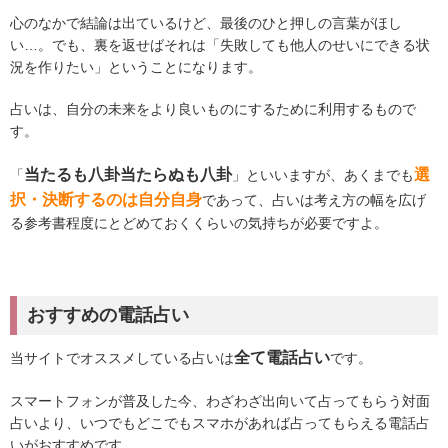
心のなかで結論は出ているけど、最後のひと押しの言葉がほし
い…。でも、裏を返せばそれは「失敗しても他人のせいにできる状
況を作りたい」ということになります。
占いは、自分の未来をより良いものにするために利用するもので
す。
当たるも八卦当たらぬも八卦
選
「
」といいますが、あくまでも
択・決断するのは自分自身
であって、占いは考え方の幅を広げ
る参考書程度にとどめておくくらいの気持ちが必要ですよ。
おすすめの電話占い
全て電話占い
当サイトでオススメしている占いは
です。
スマートフォンが普及した今、わざわざ出向いて占ってもらう対面
占いより、いつでもどこでもスマホがあれば占ってもらえる電話占
いがおすすめです。