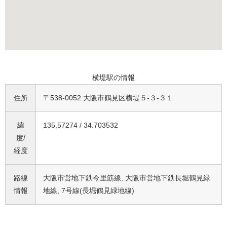
横堤駅の情報
住所
〒538-0052 大阪市鶴見区横堤５-３-３１
緯
135.57274 / 34.703532
度/
経度
路線
大阪市営地下鉄今里筋線, 大阪市営地下鉄長堀鶴見緑
情報
地線, 7号線(長堀鶴見緑地線)