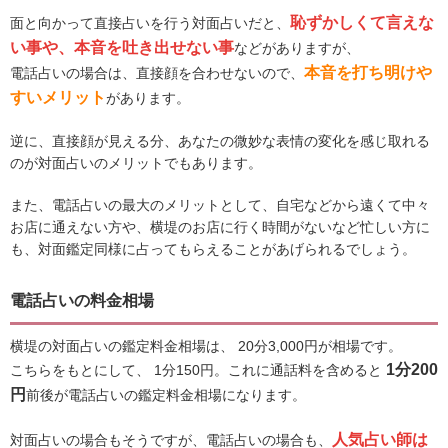
恥ずかしくて言えな
面と向かって直接占いを行う対面占いだと、
い事や、本音を吐き出せない事
などがありますが、
本音を打ち明けや
電話占いの場合は、直接顔を合わせないので、
すいメリット
があります。
逆に、直接顔が見える分、あなたの微妙な表情の変化を感じ取れる
のが対面占いのメリットでもあります。
また、電話占いの最大のメリットとして、自宅などから遠くて中々
お店に通えない方や、横堤のお店に行く時間がないなど忙しい方に
も、対面鑑定同様に占ってもらえることがあげられるでしょう。
電話占いの料金相場
横堤の対面占いの鑑定料金相場は、 20分3,000円が相場です。
1分200
こちらをもとにして、 1分150円。これに通話料を含めると
円
前後が電話占いの鑑定料金相場になります。
人気占い師は
対面占いの場合もそうですが、電話占いの場合も、