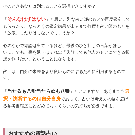
そのときあなたは別れることを選択できますか？
そんなはずはない
「
」と思い、別な占い師のもとで再度鑑定して
もらったり、なっとくの鑑定結果が出るまで何度も占い師のもとを
「放浪」したりはしないでしょうか？
心のなかで結論は出ているけど、最後のひと押しの言葉がほし
い…。でも、裏を返せばそれは「失敗しても他人のせいにできる状
況を作りたい」ということになります。
占いは、自分の未来をより良いものにするために利用するもので
す。
当たるも八卦当たらぬも八卦
選
「
」といいますが、あくまでも
択・決断するのは自分自身
であって、占いは考え方の幅を広げ
る参考書程度にとどめておくくらいの気持ちが必要ですよ。
おすすめの電話占い