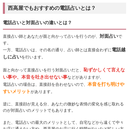
西高屋でもおすすめの電話占いとは？
電話占いと対面占いの違いとは？
対面占い
直接占い師とあなたが面と向かって占いを行うのが、
で
す。
電話越
一方、電話占いは、その名の通り、占い師とは直接会わずに
しに占い
を行います。
恥ずかしくて言えな
面と向かって直接占いを行う対面占いだと、
い事や、本音を吐き出せない事
などがありますが、
本音を打ち明けや
電話占いの場合は、直接顔を合わせないので、
すいメリット
があります。
逆に、直接顔が見える分、あなたの微妙な表情の変化を感じ取れる
のが対面占いのメリットでもあります。
また、電話占いの最大のメリットとして、自宅などから遠くて中々
お店に通えない方や、西高屋のお店に行く時間がないなど忙しい方