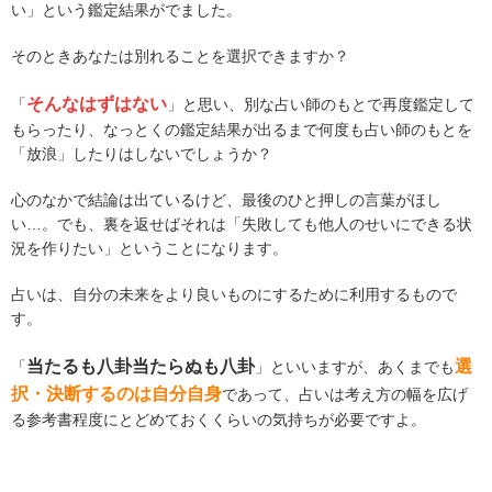
い」という鑑定結果がでました。
そのときあなたは別れることを選択できますか？
そんなはずはない
「
」と思い、別な占い師のもとで再度鑑定して
もらったり、なっとくの鑑定結果が出るまで何度も占い師のもとを
「放浪」したりはしないでしょうか？
心のなかで結論は出ているけど、最後のひと押しの言葉がほし
い…。でも、裏を返せばそれは「失敗しても他人のせいにできる状
況を作りたい」ということになります。
占いは、自分の未来をより良いものにするために利用するもので
す。
当たるも八卦当たらぬも八卦
選
「
」といいますが、あくまでも
択・決断するのは自分自身
であって、占いは考え方の幅を広げ
る参考書程度にとどめておくくらいの気持ちが必要ですよ。